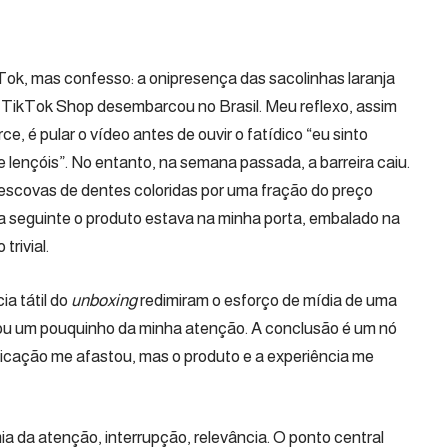
Tok, mas confesso: a onipresença das sacolinhas laranja
 TikTok Shop desembarcou no Brasil. Meu reflexo, assim
e, é pular o vídeo antes de ouvir o fatídico “eu sinto
lençóis”. No entanto, na semana passada, a barreira caiu.
e escovas de dentes coloridas por uma fração do preço
a seguinte o produto estava na minha porta, embalado na
trivial.
ia tátil do
unboxing
redimiram o esforço de mídia de uma
ou um pouquinho da minha atenção. A conclusão é um nó
icação me afastou, mas o produto e a experiência me
a da atenção, interrupção, relevância. O ponto central