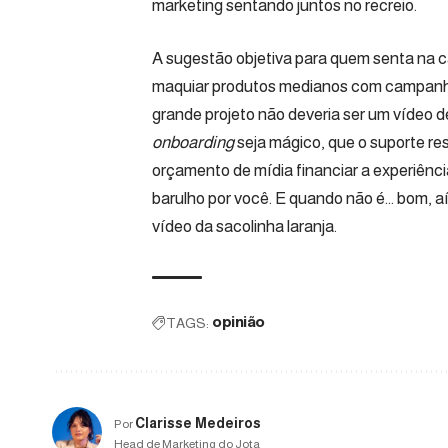
marketing sentando juntos no recreio.
A sugestão objetiva para quem senta na c
maquiar produtos medianos com campanhas
grande projeto não deveria ser um vídeo d
onboarding
seja mágico, que o suporte res
orçamento de mídia financiar a experiênc
barulho por você. E quando não é… bom, aí
vídeo da sacolinha laranja.
TAGS:
opinião
Clarisse Medeiros
Por
Head de Marketing do Jota