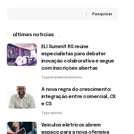
Pesquisar
últimas notícias
ELI Summit RS reúne
especialistas para debater
inovação colaborativa e segue
com inscrições abertas
Tags:
empreendedorismo
A nova regra do crescimento:
integração entre comercial, CX
e CS
Tags:
opinião
Veículos elétricos abrem
espaço para a nova ofensiva