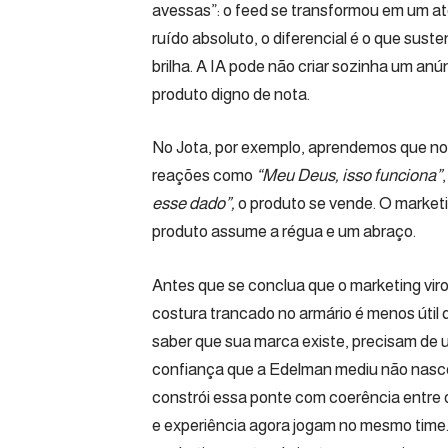
avessas”: o feed se transformou em um ater
ruído absoluto, o diferencial é o que sust
brilha. A IA pode não criar sozinha um anú
produto digno de nota.
No Jota, por exemplo, aprendemos que no
reações como
“Meu Deus, isso funciona”
esse dado”,
o produto se vende. O marketin
produto assume a régua e um abraço.
Antes que se conclua que o marketing vir
costura trancado no armário é menos útil
saber que sua marca existe, precisam de u
confiança que a Edelman mediu não nasce 
constrói essa ponte com coerência entre 
e experiência agora jogam no mesmo time