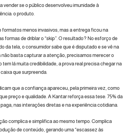
ara vender se o público desenvolveu imunidade à
ncia: o produto.
 formatos menos invasivos, mas a entrega ficou na
as formas de driblar o “skip”. O resultado? No esforço de
do da tela, o consumidor sabe que é disputado e se vê na
á não basta capturar a atenção, precisamos merecer o
 tem lá muita credibilidade, a prova real precisa chegar na
 caixa que surpreenda.
icam que a confiança apareceu, pela primeira vez, como
ue preço e qualidade. A Kantar reforça essa tese: 75% da
paga, nas interações diretas e na experiência cotidiana.
quação complica e simplifica ao mesmo tempo. Complica
produção de conteúdo, gerando uma “escassez às