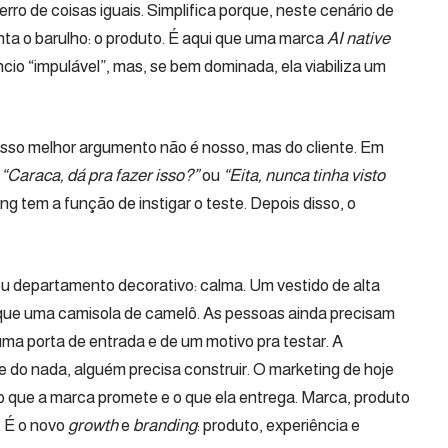
ro de coisas iguais. Simplifica porque, neste cenário de
enta o barulho: o produto. É aqui que uma marca
AI native
ncio “impulável”, mas, se bem dominada, ela viabiliza um
sso melhor argumento não é nosso, mas do cliente. Em
,
“Caraca, dá pra fazer isso?”
ou
“Eita, nunca tinha visto
g tem a função de instigar o teste. Depois disso, o
ou departamento decorativo: calma. Um vestido de alta
 que uma camisola de camelô. As pessoas ainda precisam
ma porta de entrada e de um motivo pra testar. A
do nada, alguém precisa construir. O marketing de hoje
o que a marca promete e o que ela entrega. Marca, produto
. É o novo
growth
e
branding
: produto, experiência e