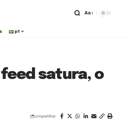
Aa
s
pt
 feed satura, o
compartilhar