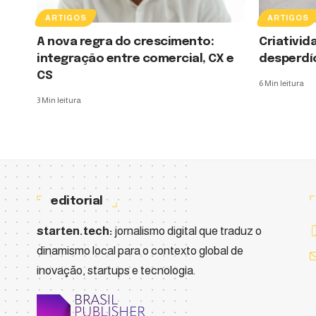
ARTIGOS
ARTIGOS
A nova regra do crescimento:
Criativi
integração entre comercial, CX e
desperdíc
CS
6 Min leitura
3 Min leitura
editorial
starten.tech:
jornalismo digital que traduz o
dinamismo local para o contexto global de
inovação, startups e tecnologia.