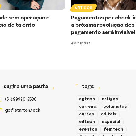
ARTIGOS
dade sem operação é
Pagamentos por check-in
io de talento
a próxima revolução dos
pagamento será invisível
4 Min leitura
sugira uma pauta
tags
(51) 99990-3536
agtech
artigos
carreira
colunistas
go@starten.tech
cursos
editais
edtech
especial
eventos
femtech