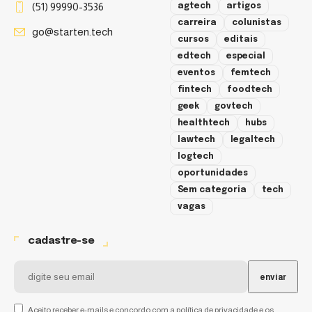
(51) 99990-3536
agtech
artigos
carreira
colunistas
go@starten.tech
cursos
editais
edtech
especial
eventos
femtech
fintech
foodtech
geek
govtech
healthtech
hubs
lawtech
legaltech
logtech
oportunidades
Sem categoria
tech
vagas
cadastre-se
Aceito receber e-mails e concordo com a política de privacidade e os