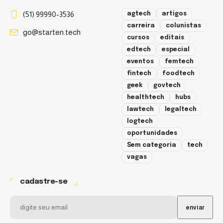
(51) 99990-3536
agtech
artigos
carreira
colunistas
go@starten.tech
cursos
editais
edtech
especial
eventos
femtech
fintech
foodtech
geek
govtech
healthtech
hubs
lawtech
legaltech
logtech
oportunidades
Sem categoria
tech
vagas
cadastre-se