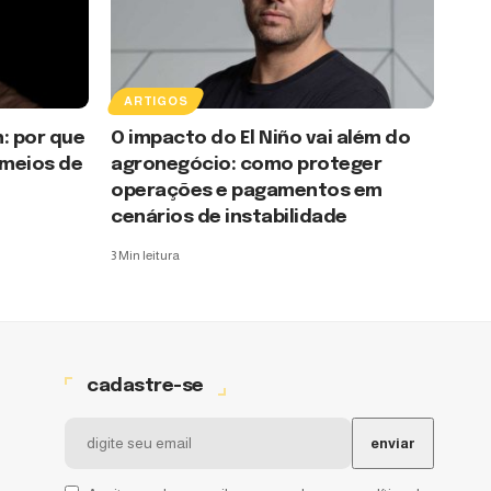
ARTIGOS
: por que
O impacto do El Niño vai além do
 meios de
agronegócio: como proteger
operações e pagamentos em
cenários de instabilidade
3 Min leitura
cadastre-se