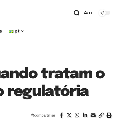
Aa
s
pt
uando tratam o
 regulatória
compartilhar