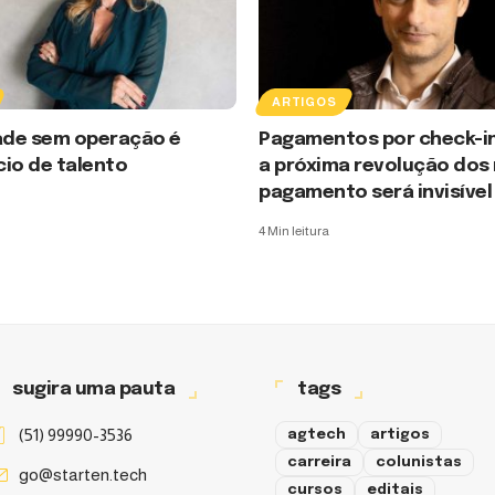
ARTIGOS
dade sem operação é
Pagamentos por check-in
io de talento
a próxima revolução dos
pagamento será invisível
4 Min leitura
sugira uma pauta
tags
(51) 99990-3536
agtech
artigos
carreira
colunistas
go@starten.tech
cursos
editais