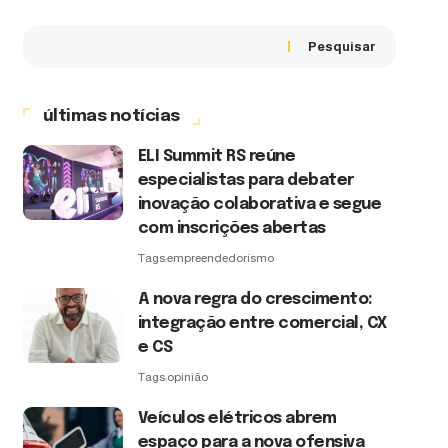
Pesquisar
últimas notícias
ELI Summit RS reúne
especialistas para debater
inovação colaborativa e segue
com inscrições abertas
Tags:
empreendedorismo
A nova regra do crescimento:
integração entre comercial, CX
e CS
Tags:
opinião
Veículos elétricos abrem
espaço para a nova ofensiva