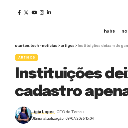
hubs
no
starten.tech
>
notícias
>
artigos
>
Instituições deixam de ga
ARTIGOS
Instituições d
cadastro apena
Lígia Lopes
- CEO da Teros
Última atualização: 09/07/2026 15:04