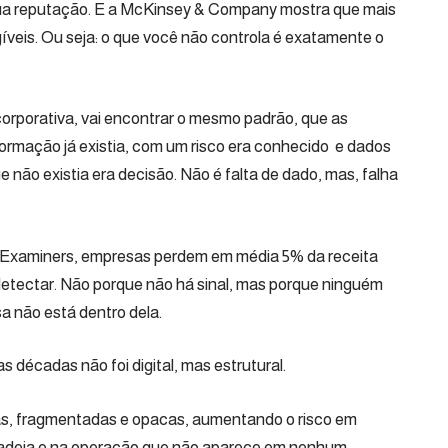
sua reputação. E a McKinsey & Company mostra que mais
gíveis. Ou seja: o que você não controla é exatamente o
corporativa, vai encontrar o mesmo padrão, que as
formação já existia, com um risco era conhecido e dados
e não existia era decisão. Não é falta de dado, mas, falha
d Examiners, empresas perdem em média 5% da receita
detectar. Não porque não há sinal, mas porque ninguém
sa não está dentro dela.
 décadas não foi digital, mas estrutural.
das, fragmentadas e opacas, aumentando o risco em
a cadeia e na operação que não aparece em nenhum