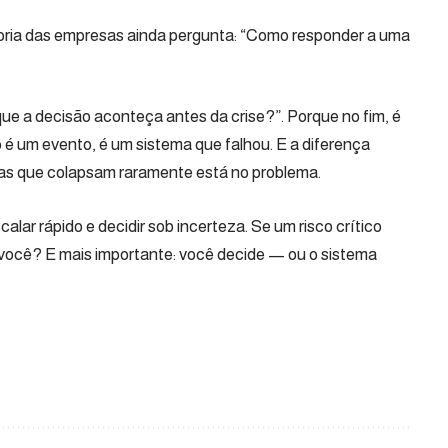
ioria das empresas ainda pergunta: “Como responder a uma
que a decisão aconteça antes da crise?”. Porque no fim, é
o é um evento, é um sistema que falhou. E a diferença
as que colapsam raramente está no problema.
lar rápido e decidir sob incerteza. Se um risco crítico
é você? E mais importante: você decide — ou o sistema