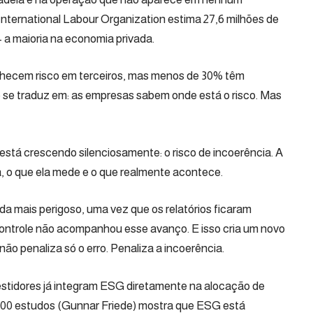
 International Labour Organization estima 27,6 milhões de
a maioria na economia privada.
nhecem risco em terceiros, mas menos de 30% têm
que se traduz em: as empresas sabem onde está o risco. Mas
 está crescendo silenciosamente: o risco de incoerência. A
, o que ela mede e o que realmente acontece.
a mais perigoso, uma vez que os relatórios ficaram
controle não acompanhou esse avanço. E isso cria um novo
ão penaliza só o erro. Penaliza a incoerência.
stidores já integram ESG diretamente na alocação de
.000 estudos (Gunnar Friede) mostra que ESG está