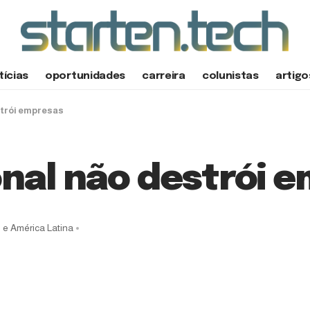
tícias
oportunidades
carreira
colunistas
artigo
strói empresas
onal não destrói 
l e América Latina