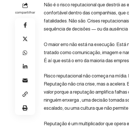
Não é o risco reputacional que destrói as 
confortável dentro das companhias, que c
compartilhar
fatalidades. Não são. Crises reputacionais
sequência de decisões — ou da ausência 
O maior erro não está na execução. Está n
tratado como comunicação, imagem e narrat
É aí que está o erro da maioria das empre
Risco reputacional não começa na mídia.
Reputação não cria crise, mas a acelera.
valor porque a reputação amplifica falhas
ninguém enxerga , uma decisão tomada so
escalado, ou uma cultura que não permit
Reputação é um multiplicador que opera em