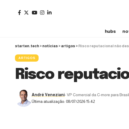
hubs
no
starten.tech
>
notícias
>
artigos
>
Risco reputacional não de
ARTIGOS
Risco reputaci
André Veneziani
- VP Comercial da C-more para Brasi
Última atualização: 08/07/2026 15:42