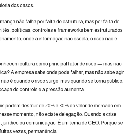
ioria dos casos.
rnança não falha por falta de estrutura, mas por falta de
tês, políticas, controles e frameworks bem estruturados.
onamento, onde a informação não escala, o risco não é
hecem cultura como principal fator de risco — mas não
fica? A empresa sabe onde pode falhar, mas não sabe agir
o não é quando o risco surge, mas quando se torna público.
 escapa do controle e a pressão aumenta.
nais podem destruir de 20% a 30% do valor de mercado em
 nesse momento, não existe delegação. Quando a crise
, jurídico ou comunicação. É um tema de CEO. Porque se
 Muitas vezes, permanência.