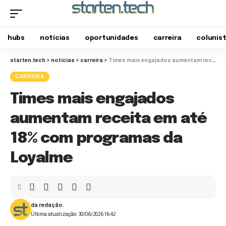
hubs
notícias
oportunidades
carreira
colunis
starten.tech
>
notícias
>
carreira
>
Times mais engajados aumentam receita em até 18% com programas da Loyalme
CARREIRA
Times mais engajados
aumentam receita em até
18% com programas da
Loyalme
da redação.
Última atualização: 30/06/2026 16:42