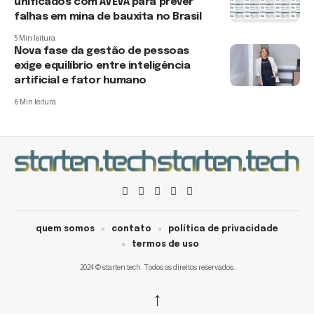
unificados com AVEVA para prever
falhas em mina de bauxita no Brasil
5 Min leitura
Nova fase da gestão de pessoas
exige equilíbrio entre inteligência
artificial e fator humano
6 Min leitura
quem somos
contato
política de privacidade
termos de uso
2024 © starten.tech. Todos os direitos reservados.
↑