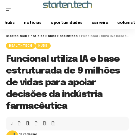
hubs
notícias
oportunidades
carreira
colunis
starten.tech
>
notícias
>
hubs
>
healthtech
>
Funcional utiliza IA e base estruturada de 9 milhões de vidas para apoiar decisões da indústria farmacêutica
HEALTHTECH
HUBS
Funcional utiliza IA e base
estruturada de 9 milhões
de vidas para apoiar
decisões da indústria
farmacêutica
da redação.