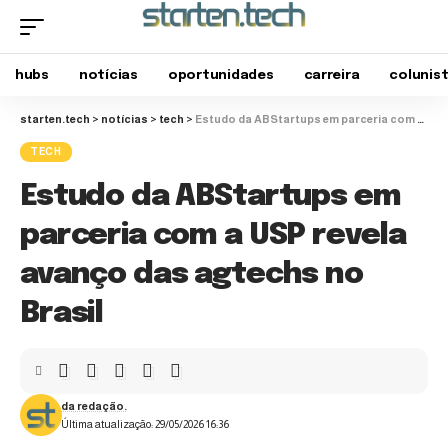
hubs
notícias
oportunidades
carreira
colunis
starten.tech
>
notícias
>
tech
>
Estudo da ABStartups em parceria com a USP revela avanço das agtechs no Brasil
TECH
Estudo da ABStartups em
parceria com a USP revela
avanço das agtechs no
Brasil
da redação.
Última atualização: 29/05/2026 16:36