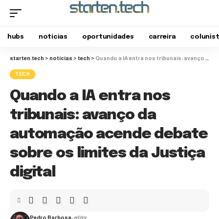
hubs
notícias
oportunidades
carreira
colunis
starten.tech
>
notícias
>
tech
>
Quando a IA entra nos tribunais: avanço da automação acende debate sobre os limites da Justiça digital
TECH
Quando a IA entra nos
tribunais: avanço da
automação acende debate
sobre os limites da Justiça
digital
Pedro Barbosa
- editor