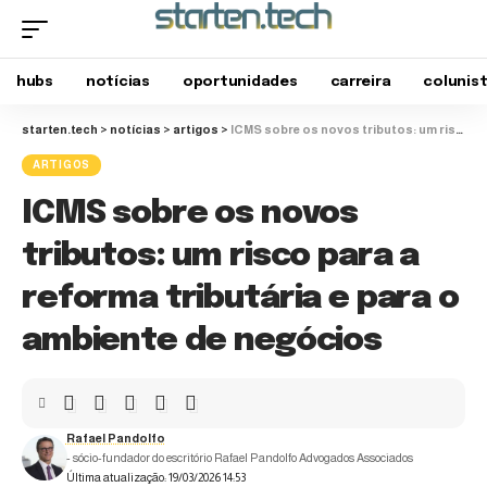
hubs
notícias
oportunidades
carreira
colunis
starten.tech
>
notícias
>
artigos
>
ICMS sobre os novos tributos: um risco para a reforma tributária e para o ambiente de negócios
ARTIGOS
ICMS sobre os novos
tributos: um risco para a
reforma tributária e para o
ambiente de negócios
Rafael Pandolfo
- sócio-fundador do escritório Rafael Pandolfo Advogados Associados
Última atualização: 19/03/2026 14:53