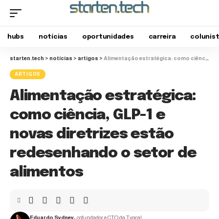
hubs
notícias
oportunidades
carreira
colunis
starten.tech
>
notícias
>
artigos
>
Alimentação estratégica: como ciência, GLP-1 e novas diretrizes estão redesenhando o setor de alimentos
ARTIGOS
Alimentação estratégica:
como ciência, GLP-1 e
novas diretrizes estão
redesenhando o setor de
alimentos
Eduardo Sydney
- cofundador e CTO da Typcal