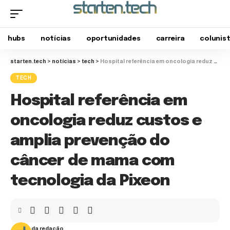
hubs
notícias
oportunidades
carreira
colunis
starten.tech
>
notícias
>
tech
>
Hospital referência em oncologia reduz custos e amplia prevenção do câncer de mama com tecnologia da Pixeon
TECH
Hospital referência em
oncologia reduz custos e
amplia prevenção do
câncer de mama com
tecnologia da Pixeon
da redação.