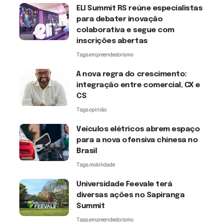
ELI Summit RS reúne especialistas
para debater inovação
colaborativa e segue com
inscrições abertas
Tags:
empreendedorismo
A nova regra do crescimento:
integração entre comercial, CX e
CS
Tags:
opinião
Veículos elétricos abrem espaço
para a nova ofensiva chinesa no
Brasil
Tags:
mobilidade
Universidade Feevale terá
diversas ações no Sapiranga
Summit
Tags:
empreendedorismo