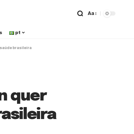
Aa
s
pt
 saúde brasileira
n quer
asileira