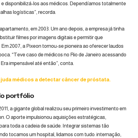
e disponibilizá-los aos médicos. Dependíamos totalmente
falhas logísticas”, recorda.
o apartamento, em 2003. Um ano depois, a empresa já tinha
stituir filmes por imagens digitais e permitir que
. Em 2007, a Pixeon tornou-se pioneira ao oferecer laudos
época. “Teve caso de médicos no Rio de Janeiro acessando
Era impensável até então”, conta.
juda médicos a detectar câncer de próstata.
o portfólio
11, a gigante global realizou seu primeiro investimento em
on. O aporte impulsionou aquisições estratégicas,
para toda a cadeia de saúde. Integrar sistemas tão
uando tocamos um hospital, lidamos com tudo: internação,