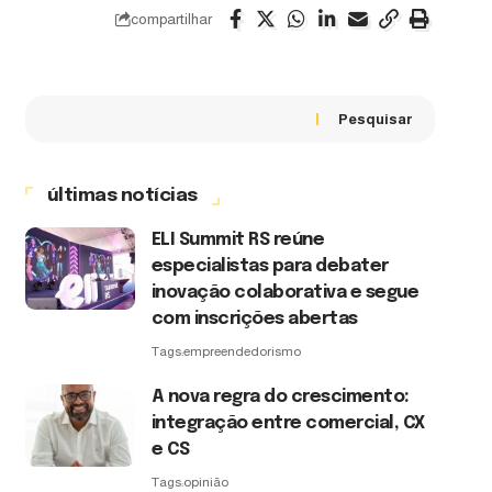
compartilhar
Pesquisar
últimas notícias
ELI Summit RS reúne
especialistas para debater
inovação colaborativa e segue
com inscrições abertas
Tags:
empreendedorismo
A nova regra do crescimento:
integração entre comercial, CX
e CS
Tags:
opinião