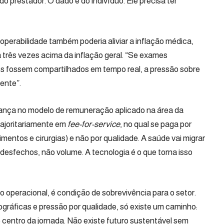
o prestador. O dado é do indivíduo. Ele precisa ter
erabilidade também poderia aliviar a inflação médica,
três vezes acima da inflação geral. “Se exames
s fossem compartilhados em tempo real, a pressão sobre
mente”.
ança no modelo de remuneração aplicado na área da
majoritariamente em
fee-for-service
, no qual se paga por
ntos e cirurgias) e não por qualidade. A saúde vai migrar
esfechos, não volume. A tecnologia é o que torna isso
o operacional, é condição de sobrevivência para o setor.
áficas e pressão por qualidade, só existe um caminho:
no centro da jornada. Não existe futuro sustentável sem