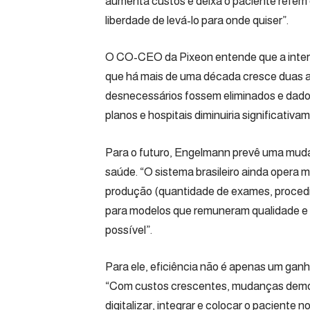
aumenta custos e deixa o paciente refém d
liberdade de levá-lo para onde quiser”.
O CO-CEO da Pixeon entende que a interop
que há mais de uma década cresce duas a 
desnecessários fossem eliminados e dado
planos e hospitais diminuiria significativa
Para o futuro, Engelmann prevê uma mud
saúde. “O sistema brasileiro ainda opera 
produção (quantidade de exames, procedime
para modelos que remuneram qualidade e d
possível”.
Para ele, eficiência não é apenas um ganh
“Com custos crescentes, mudanças demogr
digitalizar, integrar e colocar o paciente 