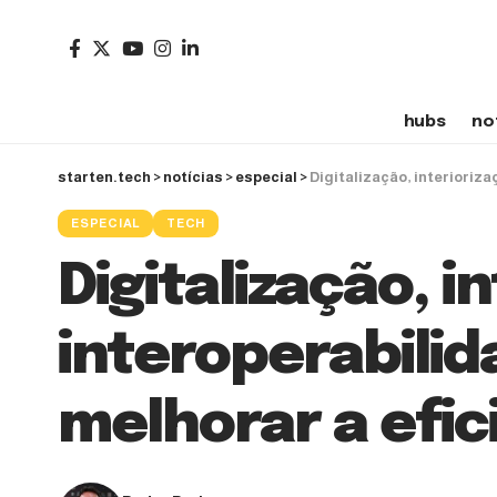
hubs
no
starten.tech
>
notícias
>
especial
>
Digitalização, interioriza
ESPECIAL
TECH
Digitalização, i
interoperabilid
melhorar a efic