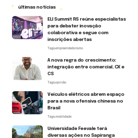
últimas notícias
ELI Summit RS reúne especialistas
para debater inovação
colaborativa e segue com
inscrições abertas
Tags:
empreendedorismo
A nova regra do crescimento:
integração entre comercial, CX e
CS
Tags:
opinião
Veículos elétricos abrem espaço
para a nova ofensiva chinesa no
Brasil
Tags:
mobilidade
Universidade Feevale terá
diversas ações no Sapiranga