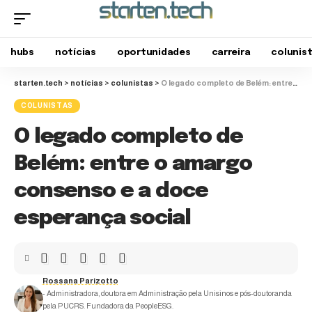
hubs
notícias
oportunidades
carreira
colunis
starten.tech
>
notícias
>
colunistas
>
O legado completo de Belém: entre o amargo consenso e a doce esperança social
COLUNISTAS
O legado completo de
Belém: entre o amargo
consenso e a doce
esperança social
Rossana Parizotto
- Administradora, doutora em Administração pela Unisinos e pós-doutoranda
pela PUCRS. Fundadora da PeopleESG.