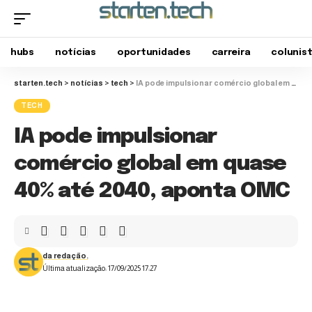
hubs
notícias
oportunidades
carreira
colunis
starten.tech
>
notícias
>
tech
>
IA pode impulsionar comércio global em quase 40% até 2040, aponta OMC
TECH
IA pode impulsionar
comércio global em quase
40% até 2040, aponta OMC
da redação.
Última atualização: 17/09/2025 17:27