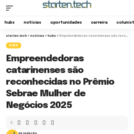
hubs
notícias
oportunidades
carreira
colunis
starten.tech
>
notícias
>
hubs
>
Empreendedoras catarinenses são reconhecidas no Prêmio Sebrae Mulher de Negócios 2025
HUBS
Empreendedoras
catarinenses são
reconhecidas no Prêmio
Sebrae Mulher de
Negócios 2025
da redação.