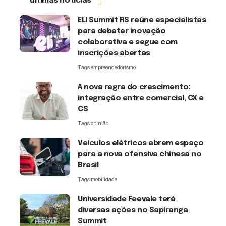
últimas notícias
ELI Summit RS reúne especialistas
para debater inovação
colaborativa e segue com
inscrições abertas
Tags:
empreendedorismo
A nova regra do crescimento:
integração entre comercial, CX e
CS
Tags:
opinião
Veículos elétricos abrem espaço
para a nova ofensiva chinesa no
Brasil
Tags:
mobilidade
Universidade Feevale terá
diversas ações no Sapiranga
Summit