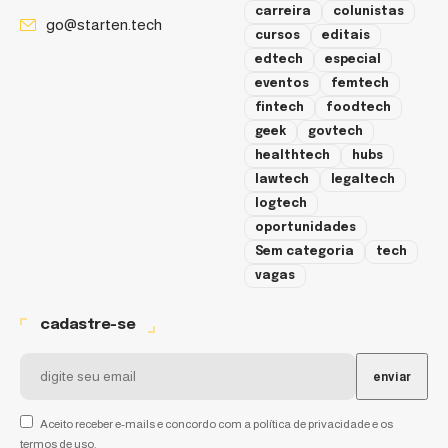
carreira
colunistas
go@starten.tech
cursos
editais
edtech
especial
eventos
femtech
fintech
foodtech
geek
govtech
healthtech
hubs
lawtech
legaltech
logtech
oportunidades
Sem categoria
tech
vagas
cadastre-se
Aceito receber e-mails e concordo com a política de privacidade e os
termos de uso.