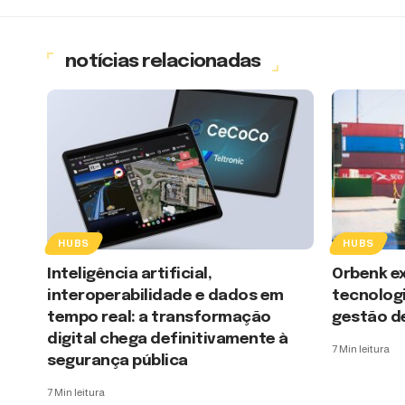
notícias relacionadas
HUBS
HUBS
Inteligência artificial,
Orbenk e
interoperabilidade e dados em
tecnolog
tempo real: a transformação
gestão d
digital chega definitivamente à
7 Min leitura
segurança pública
7 Min leitura