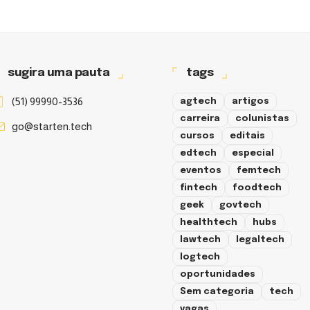
sugira uma pauta
tags
(51) 99990-3536
agtech
artigos
carreira
colunistas
go@starten.tech
cursos
editais
edtech
especial
eventos
femtech
fintech
foodtech
geek
govtech
healthtech
hubs
lawtech
legaltech
logtech
oportunidades
Sem categoria
tech
vagas