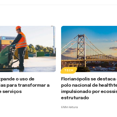
TECH
xpande o uso de
Florianópolis se destac
ias para transformar a
polo nacional de healtht
e serviços
impulsionado por ecoss
estruturado
6 Min leitura