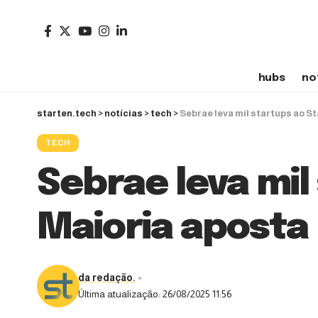
hubs
no
starten.tech
>
notícias
>
tech
>
Sebrae leva mil startups ao S
TECH
Sebrae leva mil
Maioria aposta
da redação.
Última atualização: 26/08/2025 11:56