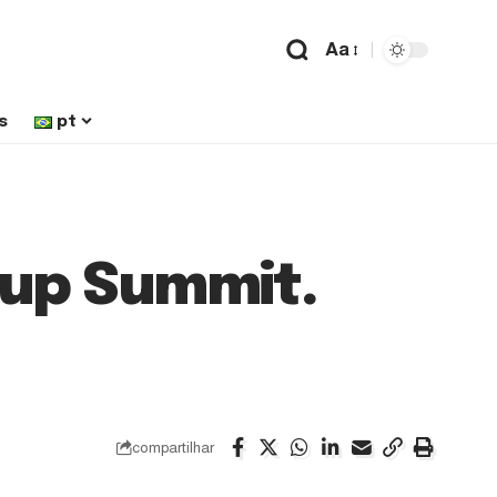
Aa
s
pt
tup Summit.
compartilhar