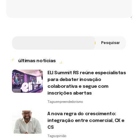
Pesquisar
últimas notícias
ELI Summit RS reúne especialistas
para debater inovação
colaborativa e segue com
inscrições abertas
Tags:
empreendedorismo
A nova regra do crescimento:
integração entre comercial, CX e
CS
Tags:
opinião