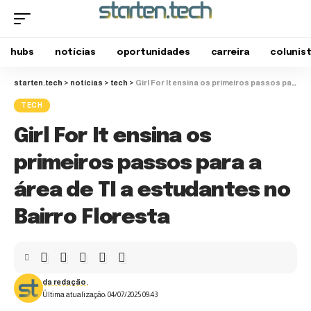
hubs
notícias
oportunidades
carreira
colunis
starten.tech
>
notícias
>
tech
>
Girl For It ensina os primeiros passos para a área de TI a estudantes no Bairro Floresta
TECH
Girl For It ensina os
primeiros passos para a
área de TI a estudantes no
Bairro Floresta
da redação.
Última atualização: 04/07/2025 09:43