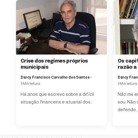
Crise dos regimes próprios
Os capi
municipais
razão a
Darcy Francisco Carvalho dos Santos
Darcy Fran
3 Min leitura
3 Min leitura
Há anos que escrevo sobre a difícil
Não me e
situação financeira e atuarial dos
…
sou. Não 
defendo
…