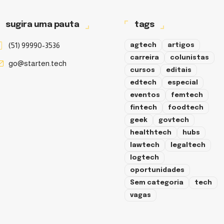
sugira uma pauta
tags
(51) 99990-3536
agtech
artigos
carreira
colunistas
go@starten.tech
cursos
editais
edtech
especial
eventos
femtech
fintech
foodtech
geek
govtech
healthtech
hubs
lawtech
legaltech
logtech
oportunidades
Sem categoria
tech
vagas