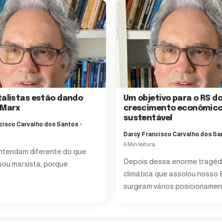
talistas estão dando
Um objetivo para o RS do
 Marx
crescimento econômic
sustentável
cisco Carvalho dos Santos
Darcy Francisco Carvalho dos Sa
6 Min leitura
ntendam diferente do que
Depois dessa enorme tragéd
sou marxista, porque
climática que assolou nosso 
surgiram vários posicioname