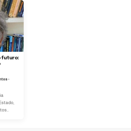
 futuro:
o
ntos
ia
Estado,
ntos
…