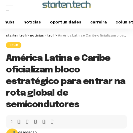
hubs
notícias
oportunidades
carreira
colunis
starten.tech
>
notícias
>
tech
>
América Latina e Caribe oficializam bloco estratégico para entrar na rota global de semicondutores
TECH
América Latina e Caribe
oficializam bloco
estratégico para entrar na
rota global de
semicondutores
da redação.