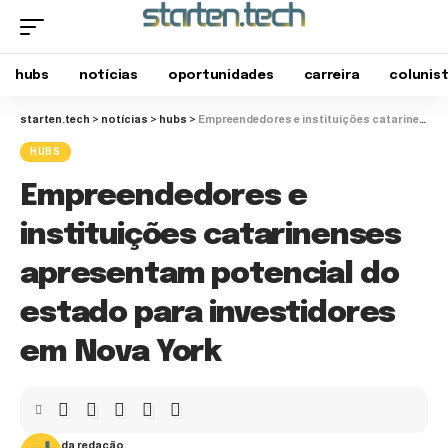
hubs
notícias
oportunidades
carreira
colunis
starten.tech
>
notícias
>
hubs
>
Empreendedores e instituições catarinenses apresentam potencial do estado para investidores em Nova York
HUBS
Empreendedores e
instituições catarinenses
apresentam potencial do
estado para investidores
em Nova York
da redação.