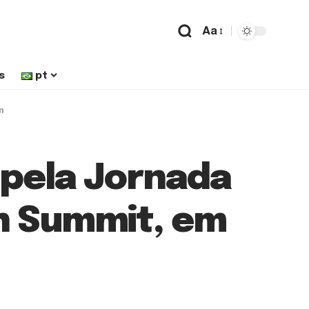
Aa
s
pt
m
 pela Jornada
n Summit, em