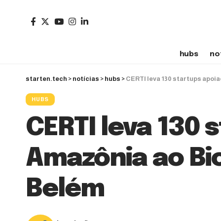
hubs
no
starten.tech
>
notícias
>
hubs
>
CERTI leva 130 startups apo
HUBS
CERTI leva 130 
Amazônia ao B
Belém