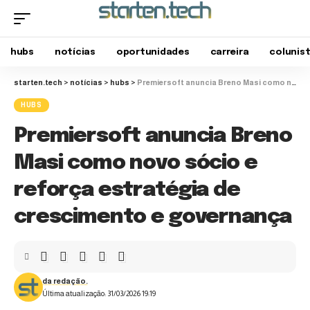
hubs
notícias
oportunidades
carreira
colunis
starten.tech
>
notícias
>
hubs
>
Premiersoft anuncia Breno Masi como novo sócio e reforça estratégia de crescimento e governança
HUBS
Premiersoft anuncia Breno
Masi como novo sócio e
reforça estratégia de
crescimento e governança
da redação.
Última atualização: 31/03/2026 19:19