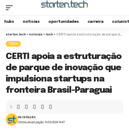
hubs
notícias
oportunidades
carreira
colunis
starten.tech
>
notícias
>
tech
>
CERTI apoia a estruturação de parque de inovação que impulsiona startups na fronteira Brasil-Paraguai
TECH
CERTI apoia a estruturação
de parque de inovação que
impulsiona startups na
fronteira Brasil-Paraguai
da redação.
Última atualização: 11/03/2026 14:47