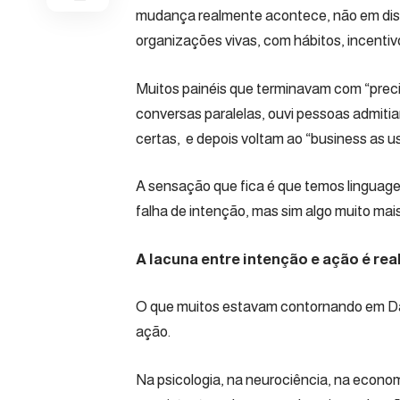
mudança realmente acontece, não em dis
organizações vivas, com hábitos, incentivos
Muitos painéis que terminavam com “prec
conversas paralelas, ouvi pessoas admiti
certas, e depois voltam ao “business as us
A sensação que fica é que temos linguage
falha de intenção, mas sim algo muito mais
A lacuna entre intenção e ação é rea
O que muitos estavam contornando em Dav
ação.
Na psicologia, na neurociência, na econo