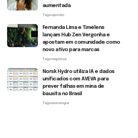
aumentada
Tags:
opinião
Fernanda Lima e Timelens
lançam Hub Zen Vergonha e
apostam em comunidade como
novo ativo para marcas
Tags:
negócios
Norsk Hydro utiliza IA e dados
unificados com AVEVA para
prever falhas em mina de
bauxita no Brasil
Tags:
tecnologia