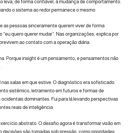
ão leva, de forma confiável, à mudança de comportamento.
ando o sistema ao redor permanece o mesmo.
que as pessoas sinceramente querem viver de forma
o “eu quero querer mudar”. Nas organizações, explica por
revivem ao contato com a operação diária.
stema. Porque insight é um pensamento, e pensamentos não
.
l nas salas em que estive. O diagnóstico era sofisticado.
nto sistêmico, letramento em futuros e formas de
ocidentais dominantes. Fui para lá levando perspectivas
tes reais de inteligência.
exercício abstrato. O desafio agora é transformar visão em
mo decisões são tomadas sob pressão, como prioridades