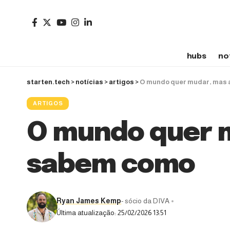
hubs
no
starten.tech
>
notícias
>
artigos
>
O mundo quer mudar, mas 
ARTIGOS
O mundo quer m
sabem como
Ryan James Kemp
- sócio da DIVA
Última atualização: 25/02/2026 13:51