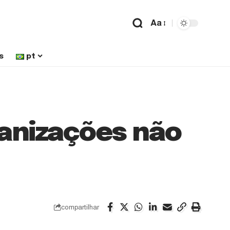
Aa
s
pt
anizações não
compartilhar