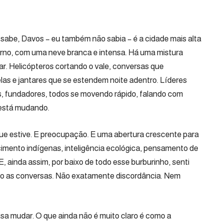
sabe, Davos – eu também não sabia – é a cidade mais alta
nverno, com uma neve branca e intensa. Há uma mistura
ar. Helicópteros cortando o vale, conversas que
elas e jantares que se estendem noite adentro. Líderes
ros, fundadores, todos se movendo rápido, falando com
 está mudando.
ue estive. E preocupação. E uma abertura crescente para
imento indígenas, inteligência ecológica, pensamento de
E, ainda assim, por baixo de todo esse burburinho, senti
do as conversas. Não exatamente discordância. Nem
sa mudar. O que ainda não é muito claro é como a