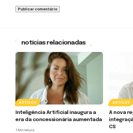
notícias relacionadas
ARTIGOS
ARTIGOS
Inteligência Artificial inaugura a
A nova re
era da concessionária aumentada
integraçã
CS
7 Min leitura