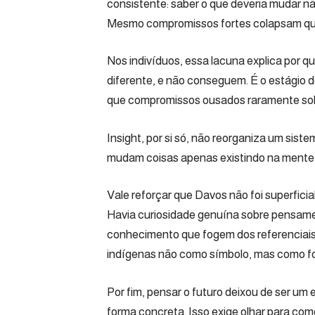
consistente: saber o que deveria mudar n
Mesmo compromissos fortes colapsam qu
Nos indivíduos, essa lacuna explica por 
diferente, e não conseguem. É o estágio d
que compromissos ousados raramente sob
Insight, por si só, não reorganiza um si
mudam coisas apenas existindo na mente
Vale reforçar que Davos não foi superficia
Havia curiosidade genuína sobre pensame
conhecimento que fogem dos referenciais 
indígenas não como símbolo, mas como fon
Por fim, pensar o futuro deixou de ser um 
forma concreta. Isso exige olhar para co