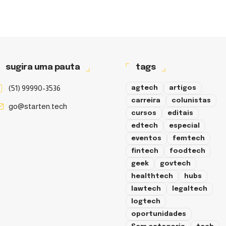
sugira uma pauta
tags
(51) 99990-3536
agtech
artigos
carreira
colunistas
go@starten.tech
cursos
editais
edtech
especial
eventos
femtech
fintech
foodtech
geek
govtech
healthtech
hubs
lawtech
legaltech
logtech
oportunidades