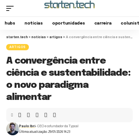
hubs
notícias
oportunidades
carreira
colunis
starten.tech
>
notícias
>
artigos
>
A convergência entre ciência e sustentabilidade: o novo paradigma alimentar
ARTIGOS
A convergência entre
ciência e sustentabilidade:
o novo paradigma
alimentar
Paulo Ibri
- CEO e cofundador da Typcal
Última atualização: 29/01/2026 14:23