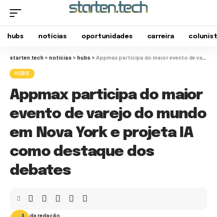
hubs
notícias
oportunidades
carreira
colunis
starten.tech
>
notícias
>
hubs
>
Appmax participa do maior evento de varejo do mundo em Nova York e projeta IA como destaque dos debates
HUBS
Appmax participa do maior
evento de varejo do mundo
em Nova York e projeta IA
como destaque dos
debates
da redação.