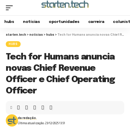
hubs
notícias
oportunidades
carreira
colunis
starten.tech
>
notícias
>
hubs
>
Tech for Humans anuncia novas Chief Revenue Officer e Chief Operating Officer
HUBS
Tech for Humans anuncia
novas Chief Revenue
Officer e Chief Operating
Officer
da redação.
Última atualização: 23/12/2025 13:51