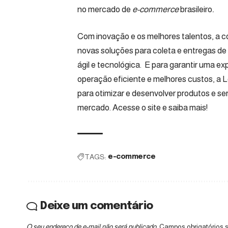
no mercado de
e-commerce
brasileiro
.
Com inovação e os melhores talentos, a c
novas soluções para coleta e entregas de
ágil e tecnológica. E para garantir uma e
operação eficiente e melhores custos, a Log
para otimizar e desenvolver produtos e s
mercado. Acesse o
site
e saiba mais!
TAGS:
e-commerce
Deixe um comentário
O seu endereço de e-mail não será publicado.
Campos obrigatórios