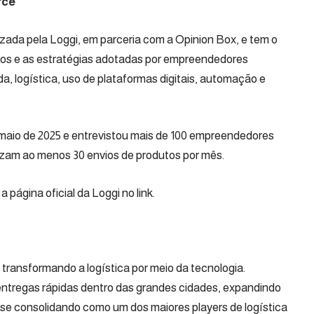
ce’
zada pela Loggi, em parceria com a Opinion Box, e tem o
afios e as estratégias adotadas por empreendedores
da, logística, uso de plataformas digitais, automação e
e maio de 2025 e entrevistou mais de 100 empreendedores
izam ao menos 30 envios de produtos por mês.
a página oficial da Loggi no
link
.
 transformando a logística por meio da tecnologia.
ntregas rápidas dentro das grandes cidades, expandindo
l, se consolidando como um dos maiores players de logística