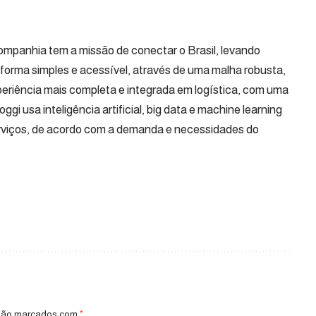
ompanhia tem a missão de conectar o Brasil, levando
 forma simples e acessível, através de uma malha robusta,
xperiência mais completa e integrada em logística, com uma
gi usa inteligência artificial, big data e machine learning
erviços, de acordo com a demanda e necessidades do
 são marcados com
*