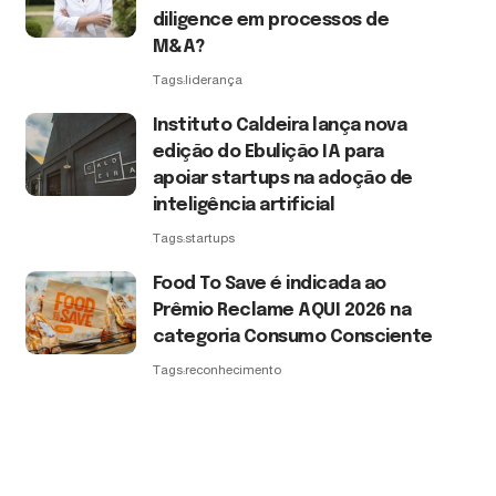
diligence em processos de
M&A?
Tags:
liderança
Instituto Caldeira lança nova
edição do Ebulição IA para
apoiar startups na adoção de
inteligência artificial
Tags:
startups
Food To Save é indicada ao
Prêmio Reclame AQUI 2026 na
categoria Consumo Consciente
Tags:
reconhecimento