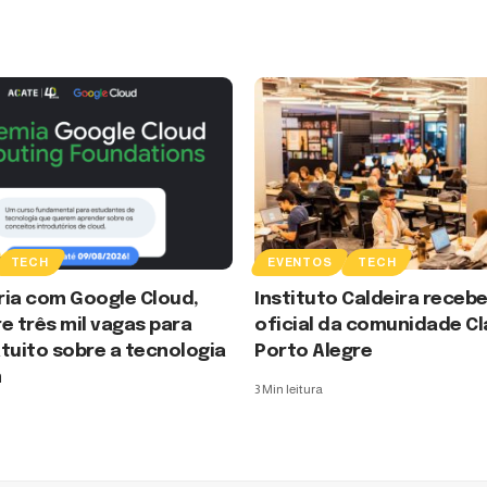
TECH
EVENTOS
TECH
ria com Google Cloud,
Instituto Caldeira receb
e três mil vagas para
oficial da comunidade C
tuito sobre a tecnologia
Porto Alegre
m
3 Min leitura