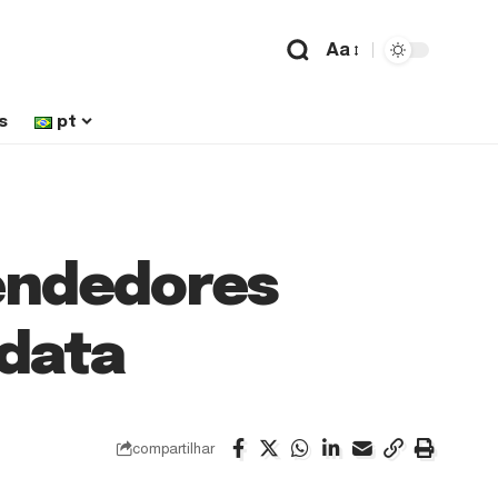
Aa
s
pt
eendedores
 data
compartilhar