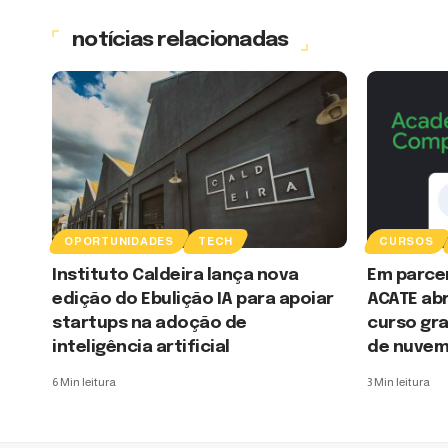
notícias relacionadas
OPORTUNIDADES
TECH
CURSOS
Instituto Caldeira lança nova
Em parce
edição do Ebulição IA para apoiar
ACATE abr
startups na adoção de
curso gra
inteligência artificial
de nuve
6 Min leitura
3 Min leitura