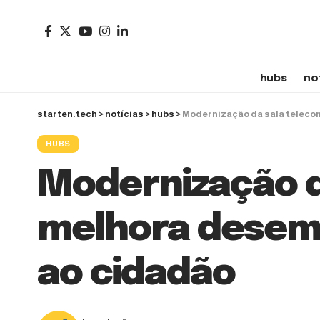
hubs
no
starten.tech
>
notícias
>
hubs
>
Modernização da sala teleco
HUBS
Modernização d
melhora desem
ao cidadão