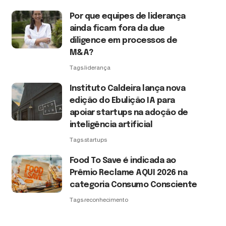
Por que equipes de liderança
ainda ficam fora da due
diligence em processos de
M&A?
Tags:
liderança
Instituto Caldeira lança nova
edição do Ebulição IA para
apoiar startups na adoção de
inteligência artificial
Tags:
startups
Food To Save é indicada ao
Prêmio Reclame AQUI 2026 na
categoria Consumo Consciente
Tags:
reconhecimento