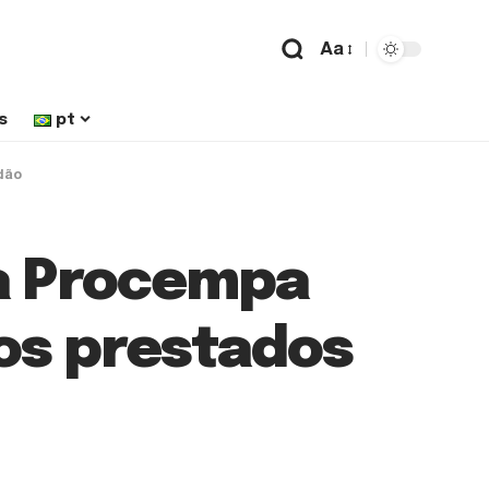
Aa
s
pt
dão
da Procempa
os prestados