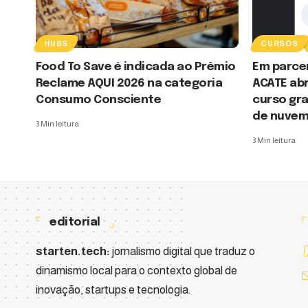
HUBS
CURSOS
Food To Save é indicada ao Prêmio
Em parce
Reclame AQUI 2026 na categoria
ACATE abr
Consumo Consciente
curso gra
de nuve
3 Min leitura
3 Min leitura
editorial
starten.tech:
jornalismo digital que traduz o
dinamismo local para o contexto global de
inovação, startups e tecnologia.