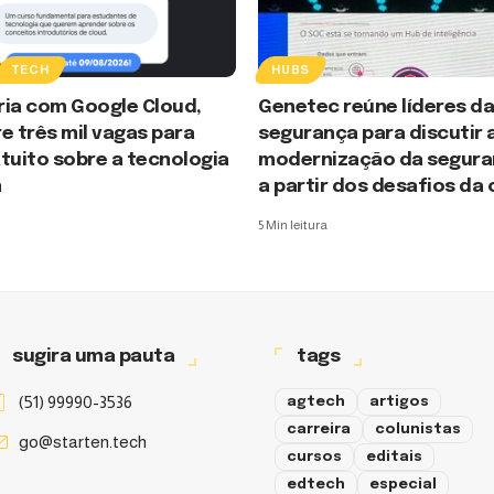
TECH
HUBS
ria com Google Cloud,
Genetec reúne líderes d
e três mil vagas para
segurança para discutir 
tuito sobre a tecnologia
modernização da seguran
m
a partir dos desafios da
5 Min leitura
sugira uma pauta
tags
(51) 99990-3536
agtech
artigos
carreira
colunistas
go@starten.tech
cursos
editais
edtech
especial