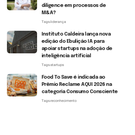
diligence em processos de
M&A?
Tags:
liderança
Instituto Caldeira lança nova
edição do Ebulição IA para
apoiar startups na adoção de
inteligência artificial
Tags:
startups
Food To Save é indicada ao
Prêmio Reclame AQUI 2026 na
categoria Consumo Consciente
Tags:
reconhecimento