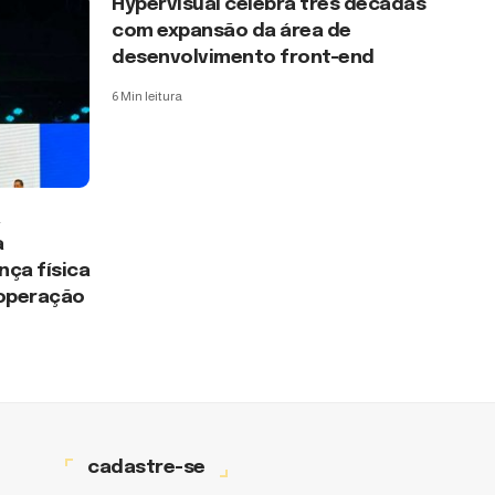
Hypervisual celebra três décadas
com expansão da área de
desenvolvimento front-end
6 Min leitura
a
a
ça física
 operação
cadastre-se