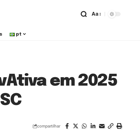
Aa
s
pt
vAtiva em 2025
 SC
compartilhar