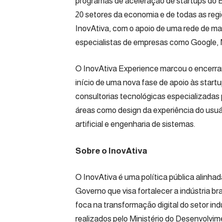
programas de aceleração de startups do Br
20 setores da economia e de todas as regi
InovAtiva, com o apoio de uma rede de mais
especialistas de empresas como Google, M
O InovAtiva Experience marcou o encerra
início de uma nova fase de apoio às startu
consultorias tecnológicas especializada
áreas como design da experiência do usuá
artificial e engenharia de sistemas.
Sobre o InovAtiva
O InovAtiva é uma política pública alinhada
Governo que visa fortalecer a indústria bra
foca na transformação digital do setor ind
realizados pelo Ministério do Desenvolvim