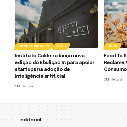
OPORTUNIDADES
TECH
HUBS
Instituto Caldeira lança nova
Food To S
edição do Ebulição IA para apoiar
Reclame 
startups na adoção de
Consumo
inteligência artificial
3 Min leitura
6 Min leitura
editorial