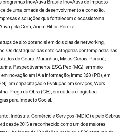
s programas InovAtiva Brasil e InovAtiva de Impacto
ice de uma jornada de desenvolvimento e conexão,
, empresas e soluções que fortalecem o ecossistema
Ativa pela
Certi
, André Ribas Pereira.
tups de alto potencial em dois dias de networking,
ios. Os destaques das sete categorias contempladas nas
stados do Ceará, Maranhão, Minas Gerais, Paraná,
atarina. Respectivamente
ESG Pec
(MG), em meio
 em inovação em IA e informação;
Immo 360
(PB), em
RN), em capacitação e Evolução em serviços;
Work
tria;
Preço da Obra
(CE), em cadeia e logística
ias para Impacto Social.
ento, Indústria, Comércio e Serviços (MDIC) e pelo Sebrae
erti desde 2015 e reconhecido como um dos maiores