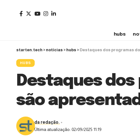
hubs
no
starten.tech
>
notícias
>
hubs
>
Destaques dos programas do 
HUBS
Destaques dos 
são apresenta
da redação.
Última atualização: 02/09/2025 11:19