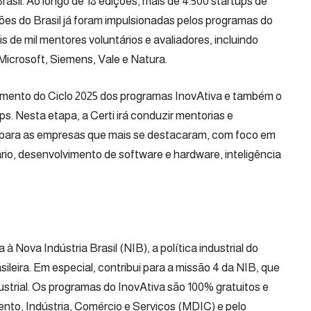
asil. Ao longo de 18 edições, mais de 4.500 startups de
ões do Brasil já foram impulsionadas pelos programas do
 de mil mentores voluntários e avaliadores, incluindo
icrosoft, Siemens, Vale e Natura.
mento do Ciclo 2025 dos programas InovAtiva e também o
ps. Nesta etapa, a Certi irá conduzir mentorias e
s para as empresas que mais se destacaram, com foco em
rio, desenvolvimento de software e hardware, inteligência
 à Nova Indústria Brasil (NIB), a política industrial do
sileira. Em especial, contribui para a missão 4 da NIB, que
ustrial. Os programas do InovAtiva são 100% gratuitos e
ento, Indústria, Comércio e Serviços (MDIC) e pelo