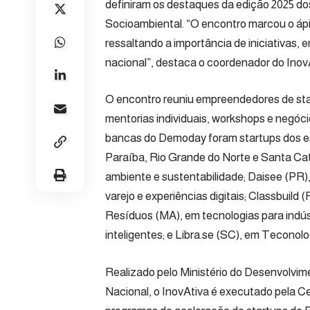
definiram os destaques da edição 2025 do
Socioambiental. “O encontro marcou o áp
ressaltando a importância de iniciativas
nacional”, destaca o coordenador do Inov
O encontro reuniu empreendedores de star
mentorias individuais, workshops e negóc
bancas do Demoday foram startups dos e
Paraíba, Rio Grande do Norte e Santa C
ambiente e sustentabilidade;
Daisee
(PR),
varejo e experiências digitais;
Classbuild
(
Resíduos
(MA), em tecnologias para indús
inteligentes; e
Libra.se
(SC), em Teconolog
Realizado pelo Ministério do Desenvolvim
Nacional, o InovAtiva é executado pela C