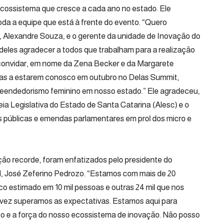
ecossistema que cresce a cada ano no estado. Ele
oda a equipe que está à frente do evento. “Quero
 Alexandre Souza, e o gerente da unidade de Inovação do
eles agradecer a todos que trabalham para a realização
 convidar, em nome da Zena Becker e da Margarete
as a estarem conosco em outubro no Delas Summit,
reendedorismo feminino em nosso estado.” Ele agradeceu,
ia Legislativa do Estado de Santa Catarina (Alesc) e o
 públicas e emendas parlamentares em prol dos micro e
ão recorde, foram enfatizados pelo presidente do
l, José Zeferino Pedrozo. “Estamos com mais de 20
o estimado em 10 mil pessoas e outras 24 mil que nos
ez superamos as expectativas. Estamos aqui para
nto e a força do nosso ecossistema de inovação. Não posso