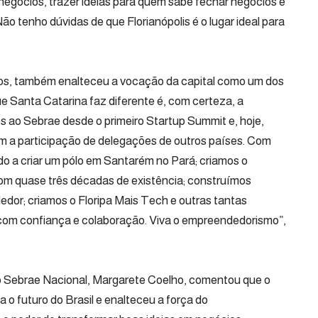
egócios, trazer ideias para quem sabe fechar negócios e
o tenho dúvidas de que Florianópolis é o lugar ideal para
os, também enalteceu a vocação da capital como um dos
ue Santa Catarina faz diferente é, com certeza, a
s ao Sebrae desde o primeiro Startup Summit e, hoje,
m a participação de delegações de outros países. Com
o a criar um pólo em Santarém no Pará; criamos o
m quase três décadas de existência; construímos
dedor; criamos o Floripa Mais Tech e outras tantas
, com confiança e colaboração. Viva o empreendedorismo”,
do Sebrae Nacional, Margarete Coelho, comentou que o
o futuro do Brasil e enalteceu a força do