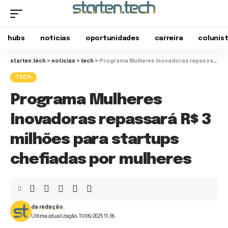
hubs
notícias
oportunidades
carreira
colunis
starten.tech
>
notícias
>
tech
>
Programa Mulheres Inovadoras repassará R$ 3 milhões para startups chefiadas por mulheres
TECH
Programa Mulheres
Inovadoras repassará R$ 3
milhões para startups
chefiadas por mulheres
da redação.
Última atualização: 11/06/2025 11:36