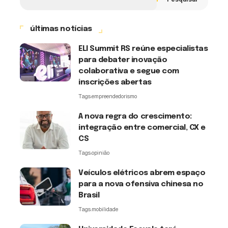
últimas notícias
ELI Summit RS reúne especialistas
para debater inovação
colaborativa e segue com
inscrições abertas
Tags:
empreendedorismo
A nova regra do crescimento:
integração entre comercial, CX e
CS
Tags:
opinião
Veículos elétricos abrem espaço
para a nova ofensiva chinesa no
Brasil
Tags:
mobilidade