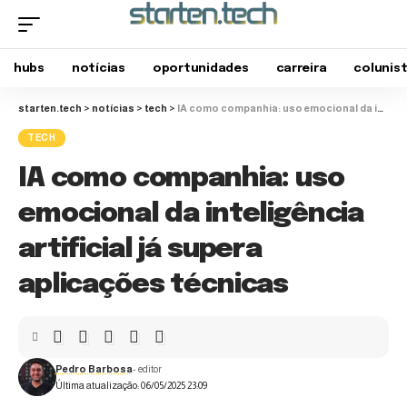
hubs
notícias
oportunidades
carreira
colunis
starten.tech
>
notícias
>
tech
>
IA como companhia: uso emocional da inteligência artificial já supera aplicações técnicas
TECH
IA como companhia: uso
emocional da inteligência
artificial já supera
aplicações técnicas
Pedro Barbosa
- editor
Última atualização: 06/05/2025 23:09