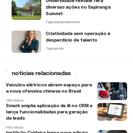
Universidade Feevale terá
diversas ações no Sapiranga
Summit
Tags:
empreendedorismo
Criatividade sem operação é
desperdício de talento
Tags:
opinião
notícias relacionadas
Veículos elétricos abrem espaço para
a nova ofensiva chinesa no Brasil
5 Min leitura
Smark amplia aplicação de IA no CRM e
lança funcionalidades para geração
de leads
4 Min leitura