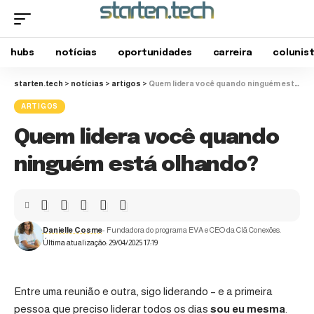
hubs
notícias
oportunidades
carreira
colunis
starten.tech
>
notícias
>
artigos
>
Quem lidera você quando ninguém está olhando?
ARTIGOS
Quem lidera você quando
ninguém está olhando?
Danielle Cosme
- Fundadora do programa EVA e CEO da Clã Conexões.
Última atualização: 29/04/2025 17:19
Entre uma reunião e outra, sigo liderando – e a primeira
pessoa que preciso liderar todos os dias
sou eu mesma
.