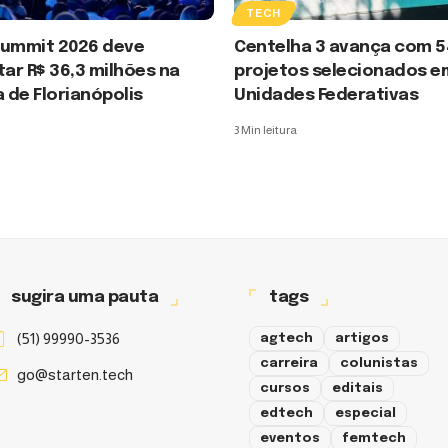
TECH
Summit 2026 deve
Centelha 3 avança com 5
r R$ 36,3 milhões na
projetos selecionados e
de Florianópolis
Unidades Federativas
3 Min leitura
sugira uma pauta
tags
(51) 99990-3536
agtech
artigos
carreira
colunistas
go@starten.tech
cursos
editais
edtech
especial
eventos
femtech