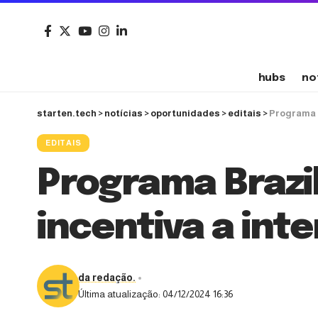
hubs
no
starten.tech
>
notícias
>
oportunidades
>
editais
>
Programa B
EDITAIS
Programa Brazi
incentiva a int
da redação.
Última atualização: 04/12/2024 16:36