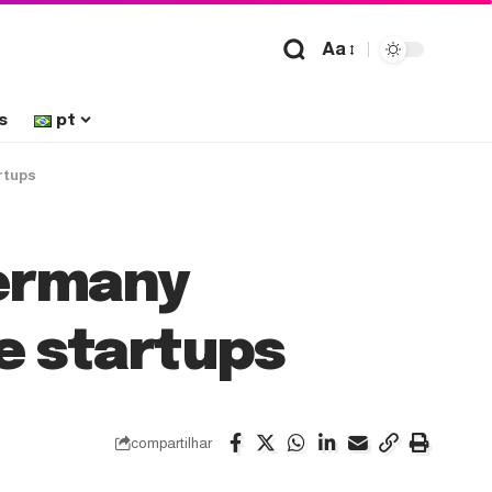
Aa
s
pt
rtups
Germany
de startups
compartilhar