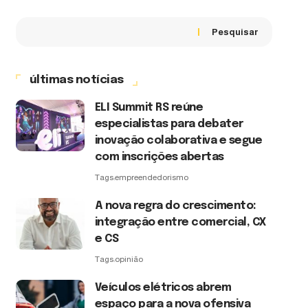
Pesquisar
últimas notícias
ELI Summit RS reúne
especialistas para debater
inovação colaborativa e segue
com inscrições abertas
Tags:
empreendedorismo
A nova regra do crescimento:
integração entre comercial, CX
e CS
Tags:
opinião
Veículos elétricos abrem
espaço para a nova ofensiva