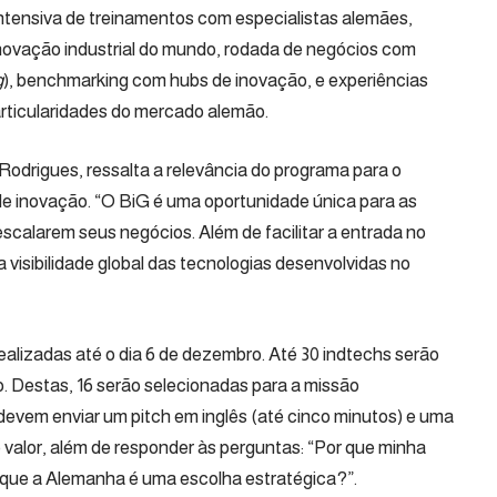
intensiva de treinamentos com especialistas alemães,
inovação industrial do mundo, rodada de negócios com
g
), benchmarking com hubs de inovação, e experiências
rticularidades do mercado alemão.
Rodrigues, ressalta a relevância do programa para o
 de inovação. “O BiG é uma oportunidade única para as
escalarem seus negócios. Além de facilitar a entrada no
visibilidade global das tecnologias desenvolvidas no
ealizadas até o dia 6 de dezembro.
Até 30 indtechs serão
. Destas, 16 serão selecionadas para a missão
s devem enviar um pitch em inglês (até cinco minutos) e uma
alor, além de responder às perguntas: “Por que minha
r que a Alemanha é uma escolha estratégica?”.