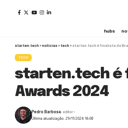
hubs
no
starten.tech
>
notícias
>
tech
>
starten.tech é finalista do Br
TECH
starten.tech é f
Awards 2024
Pedro Barbosa
- editor
Última atualização: 29/11/2024 16:08