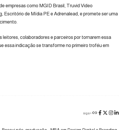
 de empresas como MGID Brasil, Truvid Video
Escritório de Mídia PE e Adrenalead, e promete ser uma
cimento.
 leitores, colaboradores e parceiros por tornarem essa
que essa indicação se transforme no primeiro troféu em
siga>
. Possui pós-graduação - MBA em Design Digital e Branding