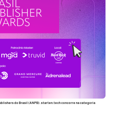
lishers do Brasil (ANPB). starten.tech concorre na categoria