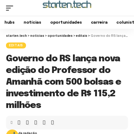
hubs
notícias
oportunidades
carreira
colunis
starten.tech
>
notícias
>
oportunidades
>
editais
>
Governo do RS lança nova edição do Professor do Amanhã com 500 bolsas e investimento de R$ 115,2 milhões
EDITAIS
Governo do RS lança nova
edição do Professor do
Amanhã com 500 bolsas e
investimento de R$ 115,2
milhões
da redação.