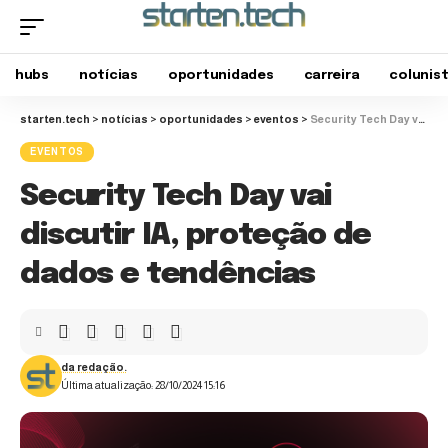
hubs
notícias
oportunidades
carreira
colunis
starten.tech
>
notícias
>
oportunidades
>
eventos
>
Security Tech Day vai discutir IA, proteção de dados e tendências
EVENTOS
Security Tech Day vai
discutir IA, proteção de
dados e tendências
da redação.
Última atualização: 28/10/2024 15:16