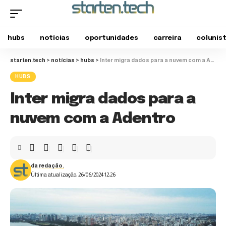
hubs
notícias
oportunidades
carreira
colunis
starten.tech
>
notícias
>
hubs
>
Inter migra dados para a nuvem com a Adentro
HUBS
Inter migra dados para a
nuvem com a Adentro
da redação.
Última atualização: 26/06/2024 12:26