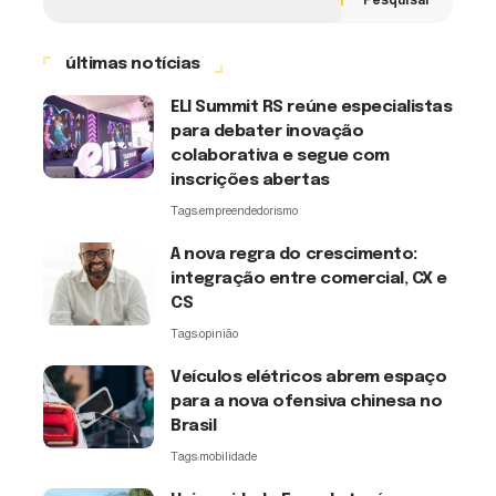
últimas notícias
ELI Summit RS reúne especialistas
para debater inovação
colaborativa e segue com
inscrições abertas
Tags:
empreendedorismo
A nova regra do crescimento:
integração entre comercial, CX e
CS
Tags:
opinião
Veículos elétricos abrem espaço
para a nova ofensiva chinesa no
Brasil
Tags:
mobilidade