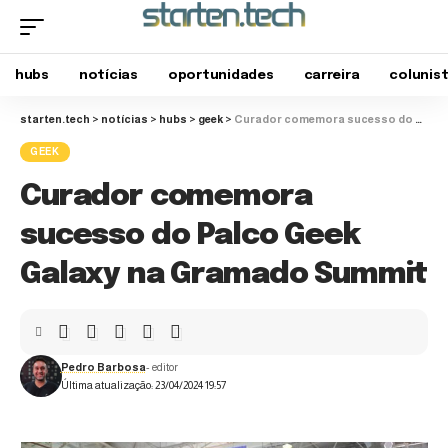
hubs
notícias
oportunidades
carreira
colunis
starten.tech
>
notícias
>
hubs
>
geek
>
Curador comemora sucesso do Palco Geek Galaxy na Gramado Summit
GEEK
Curador comemora
sucesso do Palco Geek
Galaxy na Gramado Summit
Pedro Barbosa
- editor
Última atualização: 23/04/2024 19:57