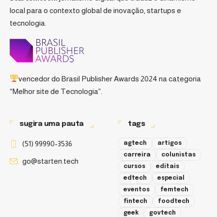
local para o contexto global de inovação, startups e
tecnologia.
vencedor do
Brasil Publisher Awards 2024
na categoria
“Melhor site de Tecnologia”.
sugira uma pauta
tags
(51) 99990-3536
agtech
artigos
carreira
colunistas
go@starten.tech
cursos
editais
edtech
especial
eventos
femtech
fintech
foodtech
geek
govtech