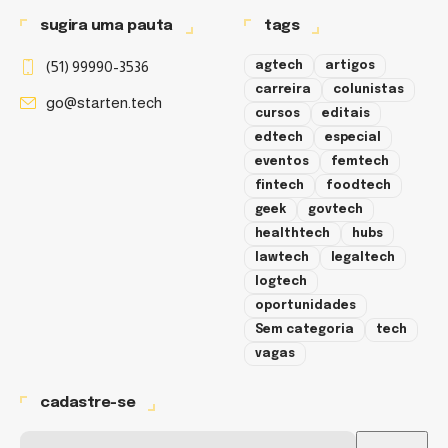
sugira uma pauta
tags
(51) 99990-3536
agtech
artigos
carreira
colunistas
go@starten.tech
cursos
editais
edtech
especial
eventos
femtech
fintech
foodtech
geek
govtech
healthtech
hubs
lawtech
legaltech
logtech
oportunidades
Sem categoria
tech
vagas
cadastre-se