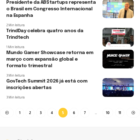
Presidente da ABStartups representa
o Brasil em Congresso Internacional
na Espanha
2 Min leitura
TrindDay celebra quatro anos da
Trindtech
1 Min leitura
Mundo Gamer Showcase retorna em
março com expansão global e
formato trimestral
3 Min leitura
GovTech Summit 2026 já está com
inscrições abertas
3 Min leitura
1
2
3
4
5
6
7
…
10
11