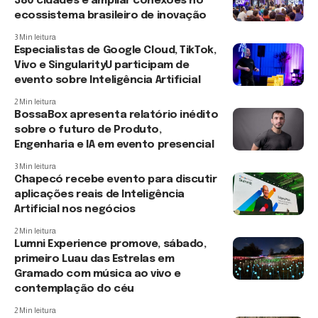
380 cidades e ampliar conexões no
ecossistema brasileiro de inovação
3 Min leitura
Especialistas de Google Cloud, TikTok,
Vivo e SingularityU participam de
evento sobre Inteligência Artificial
2 Min leitura
BossaBox apresenta relatório inédito
sobre o futuro de Produto,
Engenharia e IA em evento presencial
3 Min leitura
Chapecó recebe evento para discutir
aplicações reais de Inteligência
Artificial nos negócios
2 Min leitura
Lumni Experience promove, sábado,
primeiro Luau das Estrelas em
Gramado com música ao vivo e
contemplação do céu
2 Min leitura