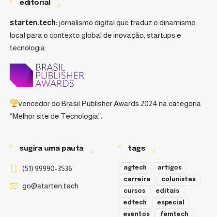
editorial
starten.tech:
jornalismo digital que traduz o dinamismo
local para o contexto global de inovação, startups e
tecnologia.
vencedor do
Brasil Publisher Awards 2024
na categoria
“Melhor site de Tecnologia”.
sugira uma pauta
tags
(51) 99990-3536
agtech
artigos
carreira
colunistas
go@starten.tech
cursos
editais
edtech
especial
eventos
femtech