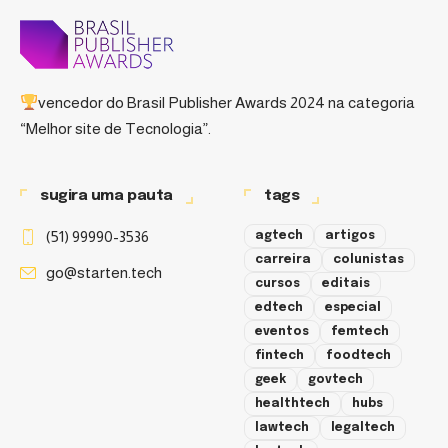
vencedor do
Brasil Publisher Awards 2024
na categoria
“Melhor site de Tecnologia”.
sugira uma pauta
tags
(51) 99990-3536
agtech
artigos
carreira
colunistas
go@starten.tech
cursos
editais
edtech
especial
eventos
femtech
fintech
foodtech
geek
govtech
healthtech
hubs
lawtech
legaltech