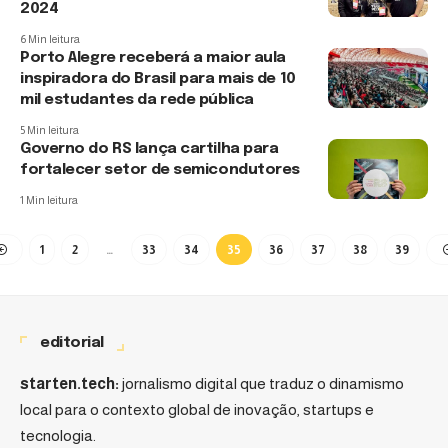
2024
6 Min leitura
Porto Alegre receberá a maior aula
inspiradora do Brasil para mais de 10
mil estudantes da rede pública
5 Min leitura
Governo do RS lança cartilha para
fortalecer setor de semicondutores
1 Min leitura
1
2
…
33
34
35
36
37
38
39
editorial
starten.tech:
jornalismo digital que traduz o dinamismo
local para o contexto global de inovação, startups e
tecnologia.