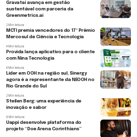
Gravataí avança em gestão
sustentável com parceria da
Greenmetrics.ai
2 Min leitura
MCTI premia vencedores do 17º Prêmio
Mercosul de Ciência e Tecnologia
4 Min leitura
Provida lança aplicativo para o cliente
com Nina Tecnologia
4 Min leitura
Líder em OOH na região sul, Sinergy
agora é a representante da NEOOH no
Rio Grande do Sul
2 Min leitura
Steilen Berg: uma experiência de
inovação e sabor
6 Min leitura
Uappi desenvolve plataforma do
projeto “Doe Arena Corinthians”