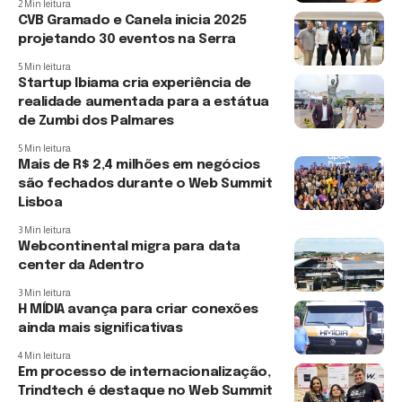
2 Min leitura
CVB Gramado e Canela inicia 2025
projetando 30 eventos na Serra
5 Min leitura
Startup Ibiama cria experiência de
realidade aumentada para a estátua
de Zumbi dos Palmares
5 Min leitura
Mais de R$ 2,4 milhões em negócios
são fechados durante o Web Summit
Lisboa
3 Min leitura
Webcontinental migra para data
center da Adentro
3 Min leitura
H MÍDIA avança para criar conexões
ainda mais signiﬁcativas
4 Min leitura
Em processo de internacionalização,
Trindtech é destaque no Web Summit