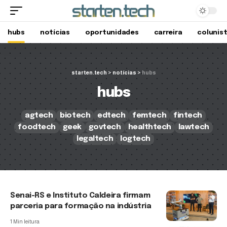
hubs
notícias
oportunidades
carreira
colunis
starten.tech
>
notícias
>
hubs
hubs
agtech
biotech
edtech
femtech
fintech
foodtech
geek
govtech
healthtech
lawtech
legaltech
logtech
Senai-RS e Instituto Caldeira firmam
parceria para formação na indústria
1 Min leitura