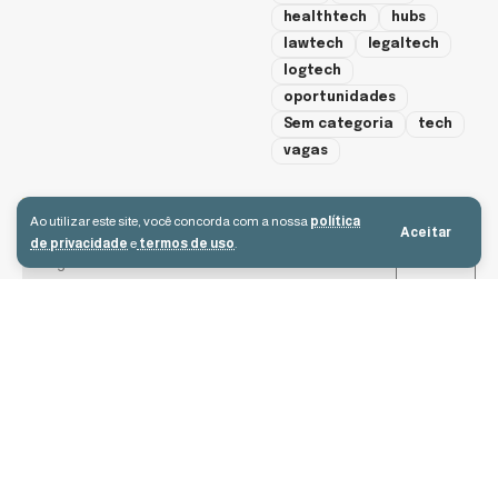
healthtech
hubs
lawtech
legaltech
logtech
oportunidades
Sem categoria
tech
vagas
cadastre-se
Ao utilizar este site, você concorda com a nossa
política
Aceitar
de privacidade
e
termos de uso
.
Aceito receber e-mails e concordo com a política de privacidade e os
termos de uso.