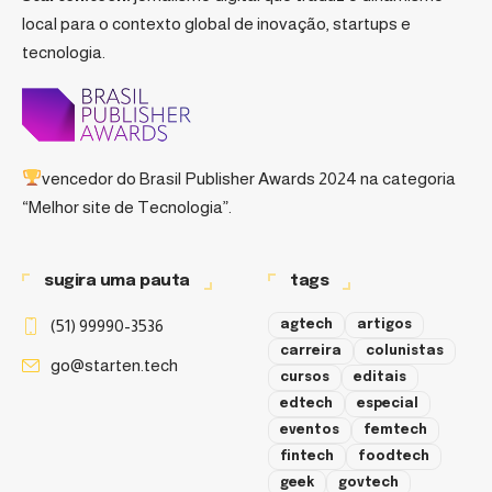
local para o contexto global de inovação, startups e
tecnologia.
vencedor do
Brasil Publisher Awards 2024
na categoria
“Melhor site de Tecnologia”.
sugira uma pauta
tags
(51) 99990-3536
agtech
artigos
carreira
colunistas
go@starten.tech
cursos
editais
edtech
especial
eventos
femtech
fintech
foodtech
geek
govtech