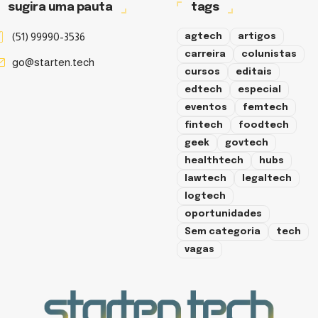
sugira uma pauta
tags
(51) 99990-3536
agtech
artigos
carreira
colunistas
go@starten.tech
cursos
editais
edtech
especial
eventos
femtech
fintech
foodtech
geek
govtech
healthtech
hubs
lawtech
legaltech
logtech
oportunidades
Sem categoria
tech
vagas