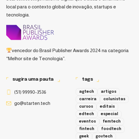
local para o contexto global de inovação, startups e
tecnologia.
vencedor do
Brasil Publisher Awards 2024
na categoria
“Melhor site de Tecnologia”.
sugira uma pauta
tags
(51) 99990-3536
agtech
artigos
carreira
colunistas
go@starten.tech
cursos
editais
edtech
especial
eventos
femtech
fintech
foodtech
geek
govtech