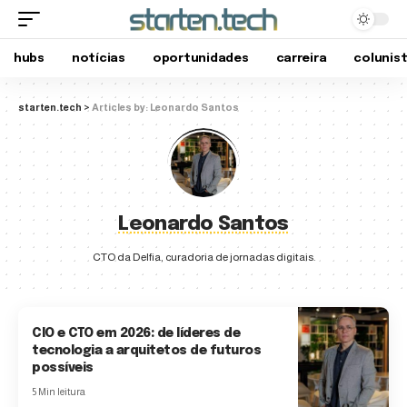
hubs
notícias
oportunidades
carreira
colunis
starten.tech
>
Articles by: Leonardo Santos
Leonardo Santos
CTO da Delfia, curadoria de jornadas digitais.
CIO e CTO em 2026: de líderes de
tecnologia a arquitetos de futuros
possíveis
5 Min leitura