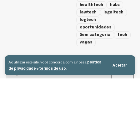
healthtech
hubs
lawtech
legaltech
logtech
oportunidades
Sem categoria
tech
vagas
cadastre-se
Ao utilizar este site, você concorda com a nossa
política
Aceitar
de privacidade
e
termos de uso
.
Aceito receber e-mails e concordo com a política de privacidade e os
termos de uso.